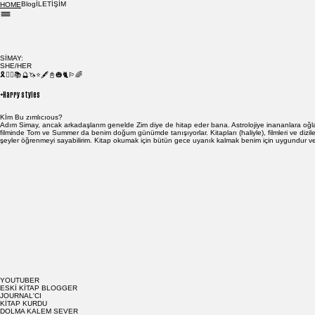
Blog
İLETİŞİM
HOME
SİMAY:
SHE/HER
🎗️🧙‍♀️📚🔮🦄⭐🖋️📓🎃🐈🏳️‍🌈
+Harry styles
Kİm Bu zımlıcıous?
Adım Simay, ancak arkadaşlarım genelde Zim diye de hitap eder bana. Astrolojiye inananlara o
filminde Tom ve Summer da benim doğum günümde tanışıyorlar. Kitapları (haliyle), filmleri ve diz
şeyler öğrenmeyi sayabilirim. Kitap okumak için bütün gece uyanık kalmak benim için uygundur ve 
YOUTUBER
ESKİ KİTAP BLOGGER
JOURNAL'CI
KİTAP KURDU
DOLMA KALEM SEVER