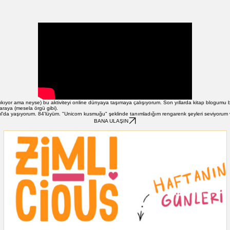
çıkıyor ama neyse) bu aktiviteyi online dünyaya taşımaya çalışıyorum. Son yıllarda kitap blogumu 
 araya (mesela örgü gibi).
İstanbul'da yaşıyorum. 84'lüyüm. "Unicorn kusmuğu" şeklinde tanımladığım rengarenk şeyleri seviyorum
BANA ULAŞIN