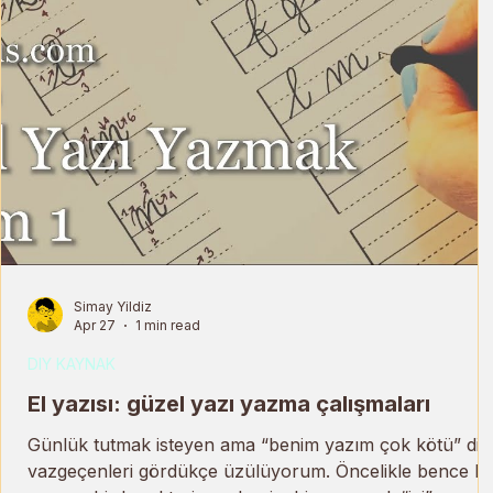
Simay Yildiz
Apr 27
1 min read
DIY KAYNAK
El yazısı: güzel yazı yazma çalışmaları
Günlük tutmak isteyen ama “benim yazım çok kötü” diy
vazgeçenleri gördükçe üzülüyorum. Öncelikle bence h