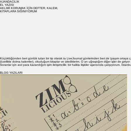
AJANDACILIK
EL YAZISI
AKLIMI KORUMAK İÇİN DEFTER, KALEM,
KİTAPLARA SIĞINIYORUM
Küçüklüğünden beri günlük tutan bir tip olarak ta LiveJournal günlerinden beri de (yaşım ortaya 
(özellikle dolma kalemler), okuduğum kitaplar ve izlediklerim. O an uğraştığım diğer işler de giriyor
Soranlar için asıl para kazandığım işim iletişimcilik: bir halkla ilişkiler ajansında çalışıyorum. 
BLOG YAZILARI