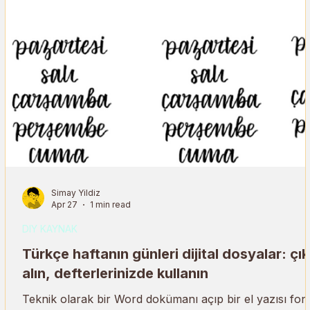
Simay Yildiz
Apr 27
1 min read
DIY KAYNAK
Türkçe haftanın günleri dijital dosyalar: çık
alın, defterlerinizde kullanın
e
er
Teknik olarak bir Word dokümanı açıp bir el yazısı fon