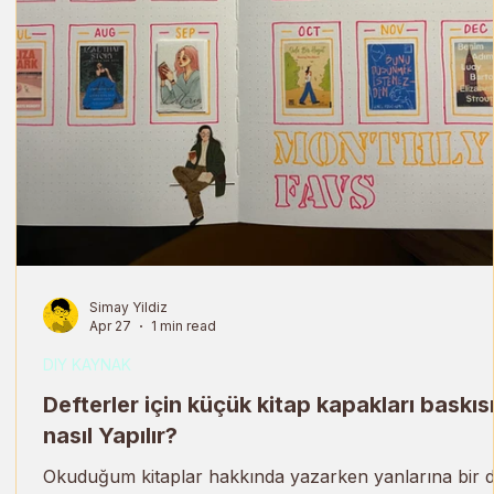
Simay Yildiz
Apr 27
1 min read
DIY KAYNAK
tı
Defterler için küçük kitap kapakları baskıs
nasıl Yapılır?
tu
Okuduğum kitaplar hakkında yazarken yanlarına bir 