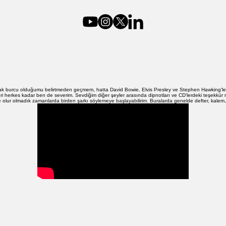
ğlak burcu olduğumu belirtmeden geçmem, hatta David Bowie, Elvis Presley ve Stephen Hawking‘l
ileri herkes kadar ben de severim. Sevdiğim diğer şeyler arasında dipnotları ve CD’lerdeki teşekk
olur olmadık zamanlarda birden şarkı söylemeye başlayabilirim. Buralarda genelde defter, kalem, 