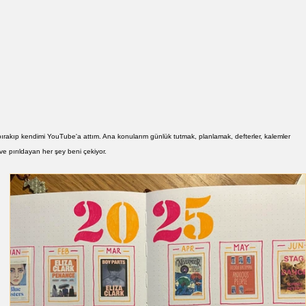
bırakıp kendimi YouTube'a attım. Ana konularım günlük tutmak, planlamak, defterler, kalemler
 ve pırıldayan her şey beni çekiyor.