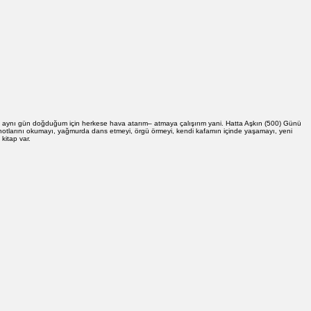
e aynı gün doğduğum için herkese hava atarım– atmaya çalışırım yani. Hatta Aşkın (500) Günü
ür notlarını okumayı, yağmurda dans etmeyi, örgü örmeyi, kendi kafamın içinde yaşamayı, yeni
kitap var.